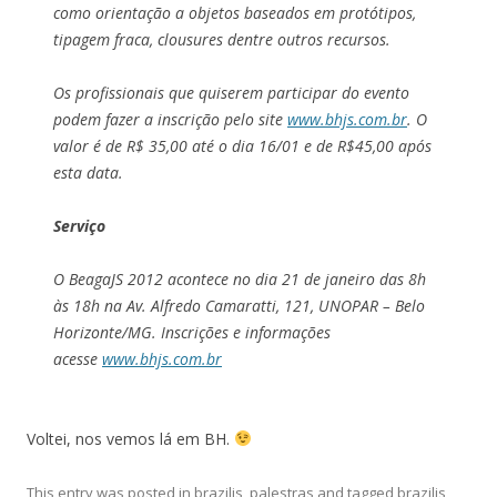
como orientação a objetos baseados em protótipos,
tipagem fraca, clousures dentre outros recursos.
Os profissionais que quiserem participar do evento
podem fazer a inscrição pelo site
www.bhjs.com.br
. O
valor é de R$ 35,00 até o dia 16/01 e de R$45,00 após
esta data.
Serviço
O BeagaJS 2012 acontece no dia 21 de janeiro das 8h
às 18h na Av. Alfredo Camaratti, 121, UNOPAR – Belo
Horizonte/MG. Inscrições e informações
acesse
www.bhjs.com.br
Voltei, nos vemos lá em BH.
This entry was posted in
braziljs
,
palestras
and tagged
braziljs
,