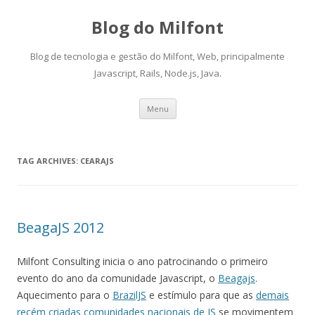
Blog do Milfont
Blog de tecnologia e gestão do Milfont, Web, principalmente
Javascript, Rails, Node.js, Java.
Skip
Menu
to
content
TAG ARCHIVES:
CEARAJS
BeagaJS 2012
Milfont Consulting inicia o ano patrocinando o primeiro
evento do ano da comunidade Javascript, o
Beagajs
.
Aquecimento para o
BrazilJS
e estímulo para que as
demais
recém
criadas
comunidades
nacionais
de JS
se movimentem