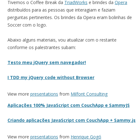
Tivemos o Coffee Break da
TriadWorks
e brindes da
Opera
distribuídos para as pessoas que interagiam e faziam
perguntas pertinentes. Os brindes da Opera eram bolinhas de
Soccer com o logo.
Abaixo alguns materiais, vou atualizar com o restante
conforme os palestrantes subam:
Testo meu jQuery sem navegador!
I TDD my jQuery code without Browser
View more
presentations
from
Milfont Consulting
Aplicações 100% JavaScript com CouchApp e SammyJS
Criando aplicações JavaScript com CouchApp + Sammy.js
View more
presentations
from
Henrique Gogó