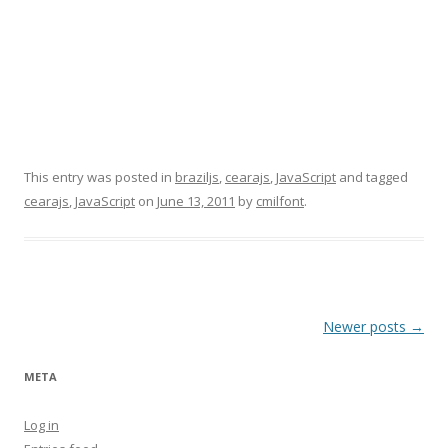
This entry was posted in
braziljs
,
cearajs
,
JavaScript
and tagged
cearajs
,
JavaScript
on
June 13, 2011
by
cmilfont
.
Post
Newer posts
→
navigation
META
Log in