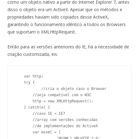
como um objeto nativo a partir do Internet Explorer 7, antes
disso o objeto era um ActiveX. Apesar que os métodos e
propriedades haviam sido copiados desse ActiveX,
garantindo o funcionamento idêntico a todos os Browsers
que suportam o XMLHttpRequest.
Então para as versões anteriores do IE, há a necessidade de
criação customizada, eis:
    var http;

    try {

	    //cria o objeto caso o Browser

        //seja compatível com o W3C

        http = new XMLHttpRequest();

    } catch(e) {

        //caso IE < IE7

        //array com versões conhecidas

        //de implementações do ActiveX

        var msxml = [

                   'MSXML2.XMLHTTP.3.0', 
