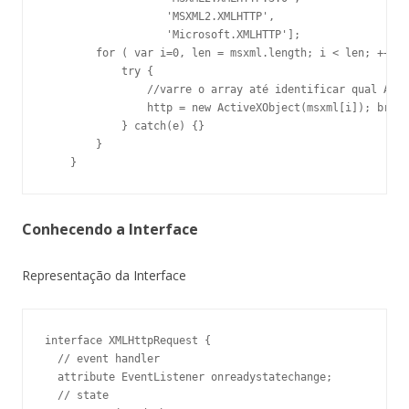
                   'MSXML2.XMLHTTP', 

                   'Microsoft.XMLHTTP'];

        for ( var i=0, len = msxml.length; i < len; ++i )
            try {

                //varre o array até identificar qual Acti
                http = new ActiveXObject(msxml[i]); break
            } catch(e) {}

        }

Conhecendo a Interface
Representação da Interface
interface XMLHttpRequest {

  // event handler

  attribute EventListener onreadystatechange;

  // state
