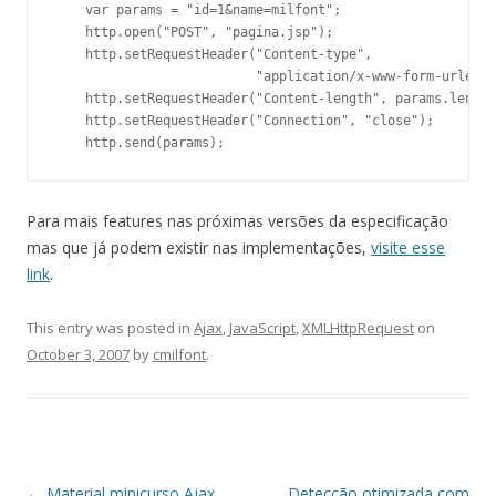
    var params = "id=1&name=milfont";

    http.open("POST", "pagina.jsp");

    http.setRequestHeader("Content-type", 

	                  "application/x-www-form-urlencoded");

    http.setRequestHeader("Content-length", params.length
    http.setRequestHeader("Connection", "close");

Para mais features nas próximas versões da especificação
mas que já podem existir nas implementações,
visite esse
link
.
This entry was posted in
Ajax
,
JavaScript
,
XMLHttpRequest
on
October 3, 2007
by
cmilfont
.
Post
←
Material minicurso Ajax
Detecção otimizada com