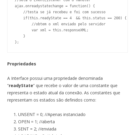
//seta o EventListener com o handler

ajax.onreadystatechange = function() {

    //testa se já recebeu e foi com sucesso

    if(this.readyState == 4  && this.status == 200) {

        //obtem o xml enviado pelo servidor

        var xml = this.responseXML;

    }

Propriedades
A Interface possui uma propriedade denominada
“
readyState
” que recebe o valor de uma constante que
representa o estado atual da conexão. As constantes que
representam os estados são definidos como:
UNSENT = 0; //Apenas instanciado
OPEN = 1; //aberta
SENT = 2; //enviada