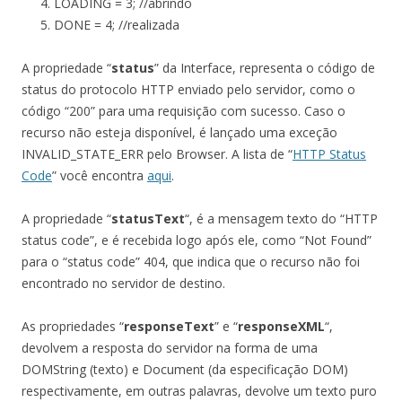
LOADING = 3; //abrindo
DONE = 4; //realizada
A propriedade “
status
” da Interface, representa o código de
status do protocolo HTTP enviado pelo servidor, como o
código “200” para uma requisição com sucesso. Caso o
recurso não esteja disponível, é lançado uma exceção
INVALID_STATE_ERR pelo Browser. A lista de “
HTTP Status
Code
” você encontra
aqui
.
A propriedade “
statusText
“, é a mensagem texto do “HTTP
status code”, e é recebida logo após ele, como “Not Found”
para o “status code” 404, que indica que o recurso não foi
encontrado no servidor de destino.
As propriedades “
responseText
” e “
responseXML
“,
devolvem a resposta do servidor na forma de uma
DOMString (texto) e Document (da especificação DOM)
respectivamente, em outras palavras, devolve um texto puro