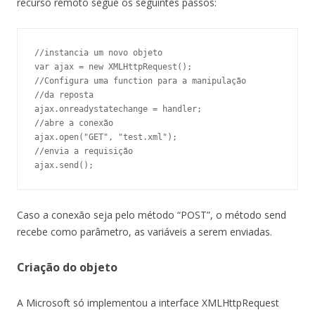
recurso remoto segue os seguintes passos:
//instancia um novo objeto

var ajax = new XMLHttpRequest();

//Configura uma function para a manipulação

//da reposta

ajax.onreadystatechange = handler;

//abre a conexão

ajax.open("GET", "test.xml");

//envia a requisição

Caso a conexão seja pelo método “POST”, o método send
recebe como parâmetro, as variáveis a serem enviadas.
Criação do objeto
A Microsoft só implementou a interface XMLHttpRequest