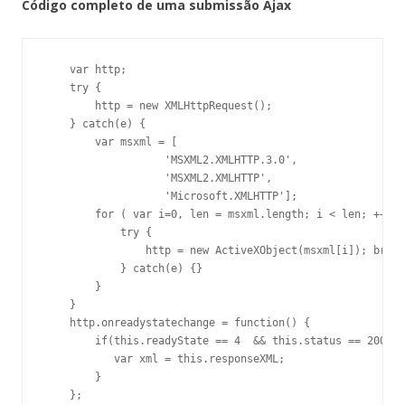
Código completo de uma submissão Ajax
    var http;

    try {

        http = new XMLHttpRequest();

    } catch(e) {

        var msxml = [

                   'MSXML2.XMLHTTP.3.0', 

                   'MSXML2.XMLHTTP', 

                   'Microsoft.XMLHTTP'];

        for ( var i=0, len = msxml.length; i < len; ++i )
            try {

                http = new ActiveXObject(msxml[i]); break
            } catch(e) {}

        }

    }

    http.onreadystatechange = function() {

        if(this.readyState == 4  && this.status == 200) {

           var xml = this.responseXML;

        }

    };
