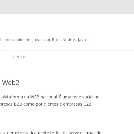
, principalmente Javascript, Rails, Node.js, Java.
Skip
to
EVENTOS
content
o Web2
plataforma na WEB nacional. É uma rede social no
presas B2B como por clientes e empresas C2B.
tes, permite praticamente todos os serviços, mas de