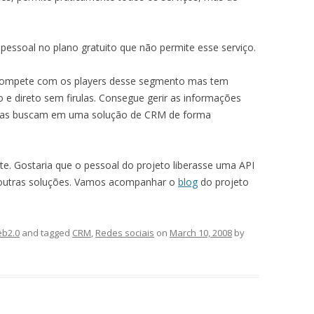
rl pessoal no plano gratuito que não permite esse serviço.
 compete com os players desse segmento mas tem
o e direto sem firulas. Consegue gerir as informações
esas buscam em uma solução de CRM de forma
e. Gostaria que o pessoal do projeto liberasse uma API
 outras soluções. Vamos acompanhar o
blog
do projeto
b2.0
and tagged
CRM
,
Redes sociais
on
March 10, 2008
by