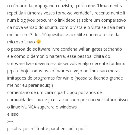
o cérebro da propaganda nazista, q dizia que “Uma mentira
repetida inúmeras vezes torna-se verdade” , recentemente li
num blog (vou procurar o link depois) sobre um comparativo
da nova versao do ubuntu com o vista e o vista se saia bem
melhor em 7 dos 10 quesitos e acredite nao era o site da
microsoft nao
o pessoa do software livre condena willian gates tachando
ele como o demonio na terra, esse pessoal chiita do
software livre deveria era desenvolver algo decente for linux
pq ate hoje todos os softwares q vejo no linux sao meras
imitaçoes de programas for win e (nossa ta ficando grande
melhor eu parar aqui:) )
comentario de um cara q participou por anos de
comunidades linux e ja esta cansado por nao ver futuro nisso
o linux NUNCA superara o windows
e isso
:~~
p.s abraços milfont e parabens pelo post