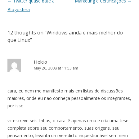
Post
←
Twitter quase bate a
Marketing e Certificações
→
navigation
Blogosfera
12 thoughts on “
Windows ainda é mais melhor do
que Linux
”
Helcio
May 26, 2008 at 11:53 am
cara, eu nem me manifesto mais em listas de discussões
maiores, onde eu não conheça pessoalmente os integrantes,
por isso.
vc escreve seis linhas, o cara lê apenas uma e cria uma tese
completa sobre seu comportamento, suas origens, seu
pensamento, levanta um veredicto inquestionável sem nem