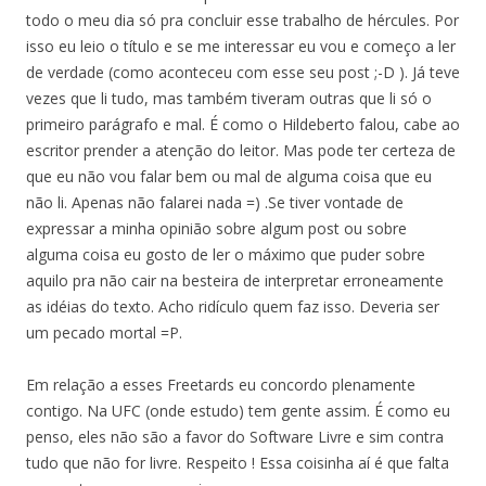
todo o meu dia só pra concluir esse trabalho de hércules. Por
isso eu leio o título e se me interessar eu vou e começo a ler
de verdade (como aconteceu com esse seu post ;-D ). Já teve
vezes que li tudo, mas também tiveram outras que li só o
primeiro parágrafo e mal. É como o Hildeberto falou, cabe ao
escritor prender a atenção do leitor. Mas pode ter certeza de
que eu não vou falar bem ou mal de alguma coisa que eu
não li. Apenas não falarei nada =) .Se tiver vontade de
expressar a minha opinião sobre algum post ou sobre
alguma coisa eu gosto de ler o máximo que puder sobre
aquilo pra não cair na besteira de interpretar erroneamente
as idéias do texto. Acho ridículo quem faz isso. Deveria ser
um pecado mortal =P.
Em relação a esses Freetards eu concordo plenamente
contigo. Na UFC (onde estudo) tem gente assim. É como eu
penso, eles não são a favor do Software Livre e sim contra
tudo que não for livre. Respeito ! Essa coisinha aí é que falta