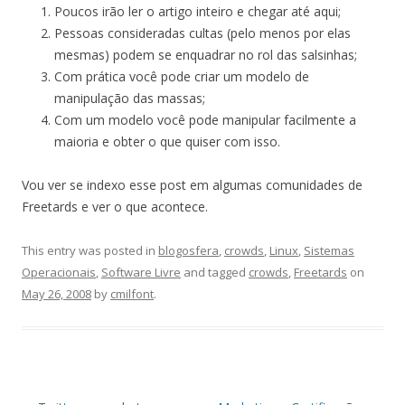
Poucos irão ler o artigo inteiro e chegar até aqui;
Pessoas consideradas cultas (pelo menos por elas
mesmas) podem se enquadrar no rol das salsinhas;
Com prática você pode criar um modelo de
manipulação das massas;
Com um modelo você pode manipular facilmente a
maioria e obter o que quiser com isso.
Vou ver se indexo esse post em algumas comunidades de
Freetards e ver o que acontece.
This entry was posted in
blogosfera
,
crowds
,
Linux
,
Sistemas
Operacionais
,
Software Livre
and tagged
crowds
,
Freetards
on
May 26, 2008
by
cmilfont
.