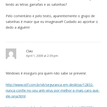
lendo as letras garrafais e as salsinhas?
Pelo comentário e pelo texto, aparentemente o grupo de
salsinhas é maior que eu imaginava!!! Cuidado ao apontar o
dedo a alguém!
Clau
April 1, 2009 at 2:39 pm
Windows é inseguro pra quem não sabe se prevenir.
http://www.istf.com.br/vb/seguranca-em-desktop/12832-
nunca-confie-no-seu-anti-virus-por-melhor-e-mais-caro-que-
ele-seja.html