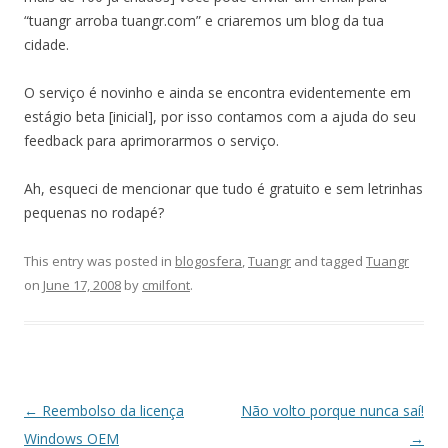
“tuangr arroba tuangr.com” e criaremos um blog da tua
cidade.
O serviço é novinho e ainda se encontra evidentemente em
estágio beta [inicial], por isso contamos com a ajuda do seu
feedback para aprimorarmos o serviço.
Ah, esqueci de mencionar que tudo é gratuito e sem letrinhas
pequenas no rodapé?
This entry was posted in
blogosfera
,
Tuangr
and tagged
Tuangr
on
June 17, 2008
by
cmilfont
.
Post
←
Reembolso da licença
Não volto porque nunca saí!
navigation
Windows OEM
→