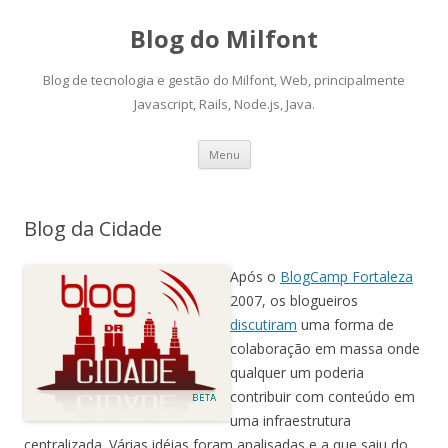
Blog do Milfont
Blog de tecnologia e gestão do Milfont, Web, principalmente
Javascript, Rails, Node.js, Java.
Skip
Menu
to
content
Blog da Cidade
Após o
BlogCamp Fortaleza
2007, os blogueiros
discutiram
uma forma de
colaboração em massa onde
qualquer um poderia
contribuir com conteúdo em
uma infraestrutura
centralizada. Várias idéias foram analisadas e a que saiu do