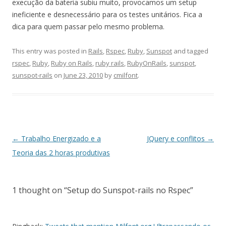
execução da bateria subiu muito, provocamos um setup
ineficiente e desnecessário para os testes unitários. Fica a
dica para quem passar pelo mesmo problema.
This entry was posted in
Rails
,
Rspec
,
Ruby
,
Sunspot
and tagged
rspec
,
Ruby
,
Ruby on Rails
,
ruby rails
,
RubyOnRails
,
sunspot
,
sunspot-rails
on
June 23, 2010
by
cmilfont
.
Post
←
Trabalho Energizado e a
JQuery e conflitos
→
navigation
Teoria das 2 horas produtivas
1 thought on “
Setup do Sunspot-rails no Rspec
”