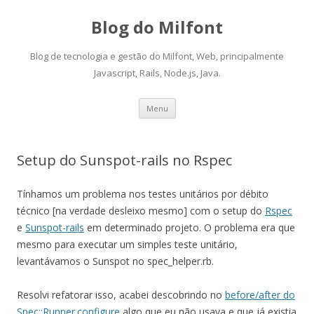
Blog do Milfont
Blog de tecnologia e gestão do Milfont, Web, principalmente
Javascript, Rails, Node.js, Java.
Skip
Menu
to
content
Setup do Sunspot-rails no Rspec
Tínhamos um problema nos testes unitários por débito
técnico [na verdade desleixo mesmo] com o setup do
Rspec
e
Sunspot-rails
em determinado projeto. O problema era que
mesmo para executar um simples teste unitário,
levantávamos o Sunspot no spec_helper.rb.
Resolvi refatorar isso, acabei descobrindo no
before/after do
Spec::Runner.configure
algo que eu não usava e que já existia