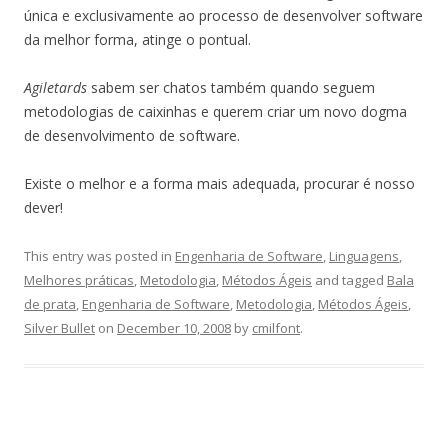
única e exclusivamente ao processo de desenvolver software
da melhor forma, atinge o pontual.
Agiletards
sabem ser chatos também quando seguem
metodologias de caixinhas e querem criar um novo dogma
de desenvolvimento de software.
Existe o melhor e a forma mais adequada, procurar é nosso
dever!
This entry was posted in
Engenharia de Software
,
Linguagens
,
Melhores práticas
,
Metodologia
,
Métodos Ágeis
and tagged
Bala
de prata
,
Engenharia de Software
,
Metodologia
,
Métodos Ágeis
,
Silver Bullet
on
December 10, 2008
by
cmilfont
.