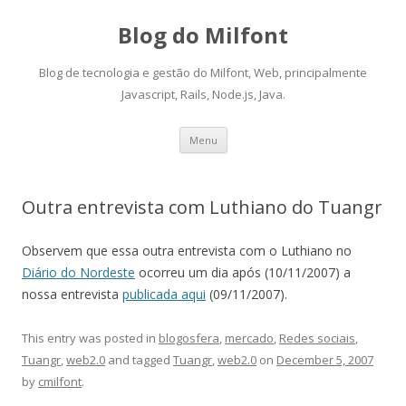
Blog do Milfont
Blog de tecnologia e gestão do Milfont, Web, principalmente
Javascript, Rails, Node.js, Java.
Skip
Menu
to
content
Outra entrevista com Luthiano do Tuangr
Observem que essa outra entrevista com o Luthiano no
Diário do Nordeste
ocorreu um dia após (10/11/2007) a
nossa entrevista
publicada aqui
(09/11/2007).
This entry was posted in
blogosfera
,
mercado
,
Redes sociais
,
Tuangr
,
web2.0
and tagged
Tuangr
,
web2.0
on
December 5, 2007
by
cmilfont
.