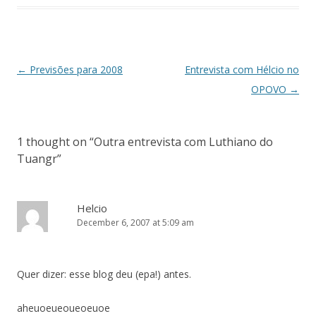
Post
←
Previsões para 2008
Entrevista com Hélcio no
navigation
OPOVO
→
1 thought on “
Outra entrevista com Luthiano do
Tuangr
”
Helcio
December 6, 2007 at 5:09 am
Quer dizer: esse blog deu (epa!) antes.
aheuoeueoueoeuoe