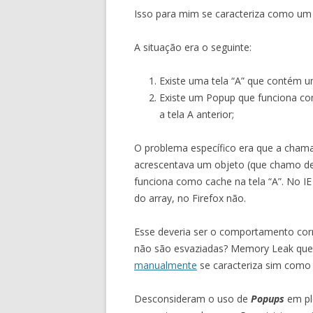
Isso para mim se caracteriza como u
A situação era o seguinte:
Existe uma tela “A” que contém u
Existe um Popup que funciona com
a tela A anterior;
O problema específico era que a cha
acrescentava um objeto (que chamo de 
funciona como cache na tela “A”. No I
do array, no Firefox não.
Esse deveria ser o comportamento corr
não são esvaziadas? Memory Leak quer
manualmente
se caracteriza sim com
Desconsideram o uso de
Popups
em pl