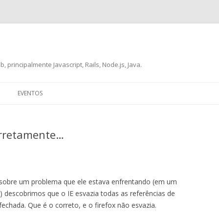
, principalmente Javascript, Rails, Node.js, Java.
Skip
to
EVENTOS
content
orretamente…
sobre um problema que ele estava enfrentando (em um
 descobrimos que o IE esvazia todas as referências de
chada. Que é o correto, e o firefox não esvazia.