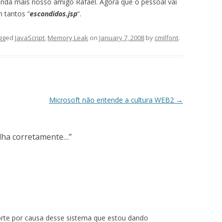
nda mais nosso amigo Rafael. Agora que o pessoal vai
 tantos “
escondidos.jsp
“.
gged
JavaScript
,
Memory Leak
on
January 7, 2008
by
cmilfont
.
Microsoft não entende a cultura WEB2
→
lha corretamente…
”
rte por causa desse sistema que estou dando