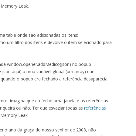
m Memory Leak.
ma table onde são adicionadas os itens;
o um filtro dos itens e devolve o item selecionado para
mada window.opener.addMedico(json) no popup
json aqui) a uma variável global (um array) que
E quando o popup era fechado a referência desaparecia
eto, imagina que eu fecho uma janela e as referências
 queira ou não. Ter que esvaziar todas as
referências
o Memory Leak.
eno ano da graça do nosso senhor de 2008, não