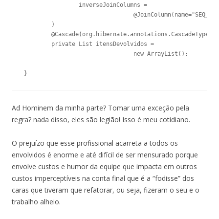
		inverseJoinColumns = 

				@JoinColumn(name="SEQ_ITEM_APREENSAO")

	)

	@Cascade(org.hibernate.annotations.CascadeType.DELETE_ORPHAN)

	private List itensDevolvidos = 

				new ArrayList();

Ad Hominem da minha parte? Tomar uma exceção pela
regra? nada disso, eles são legião! Isso é meu cotidiano.
O prejuízo que esse profissional acarreta a todos os
envolvidos é enorme e até difícil de ser mensurado porque
envolve custos e humor da equipe que impacta em outros
custos imperceptíveis na conta final que é a “fodisse” dos
caras que tiveram que refatorar, ou seja, fizeram o seu e o
trabalho alheio.