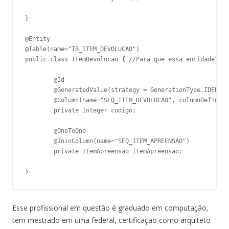
}

@Entity

@Table(name="TB_ITEM_DEVOLUCAO")

public class ItemDevolucao { //Para que essa entidade?

	@Id

	@GeneratedValue(strategy = GenerationType.IDENTITY)

	@Column(name="SEQ_ITEM_DEVOLUCAO", columnDefinition="NUMERIC")

	private Integer codigo;

	@OneToOne

	@JoinColumn(name="SEQ_ITEM_APREENSAO")

	private ItemApreensao itemApreensao;

Esse profissional em questão é graduado em computação,
tem mestrado em uma federal, certificação como arquiteto