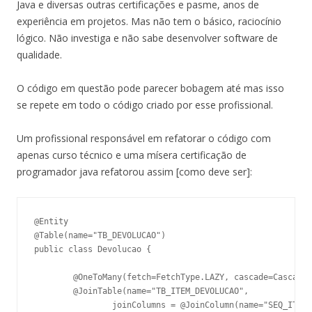
Java e diversas outras certificações e pasme, anos de
experiência em projetos. Mas não tem o básico, raciocínio
lógico. Não investiga e não sabe desenvolver software de
qualidade.
O código em questão pode parecer bobagem até mas isso
se repete em todo o código criado por esse profissional.
Um profissional responsável em refatorar o código com
apenas curso técnico e uma mísera certificação de
programador java refatorou assim [como deve ser]:
@Entity

@Table(name="TB_DEVOLUCAO")

public class Devolucao {

	@OneToMany(fetch=FetchType.LAZY, cascade=CascadeType.ALL)

	@JoinTable(name="TB_ITEM_DEVOLUCAO",

		joinColumns = @JoinColumn(name="SEQ_ITEM_DEVOLUCAO"),
