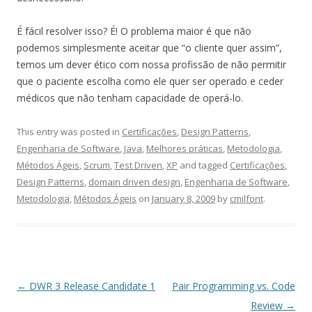
É fácil resolver isso? É! O problema maior é que não
podemos simplesmente aceitar que “o cliente quer assim”,
temos um dever ético com nossa profissão de não permitir
que o paciente escolha como ele quer ser operado e ceder
médicos que não tenham capacidade de operá-lo.
This entry was posted in
Certificações
,
Design Patterns
,
Engenharia de Software
,
Java
,
Melhores práticas
,
Metodologia
,
Métodos Ágeis
,
Scrum
,
Test Driven
,
XP
and tagged
Certificações
,
Design Patterns
,
domain driven design
,
Engenharia de Software
,
Metodologia
,
Métodos Ágeis
on
January 8, 2009
by
cmilfont
.
Post
←
DWR 3 Release Candidate 1
Pair Programming vs. Code
navigation
Review
→