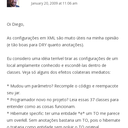
January 20, 2009 at 11:06 am
Oi Diego,
As configurações em XML são muito úteis na minha opinião
(e tão boas para DRY quanto anotações).
Eu considero uma idéia terrível tirar as configurações de um
local amplamente conhecido e escondê-las dentro de
classes. Veja só alguns dos efeitos colaterais imediatos:
* Mudou um parâmetro? Recompile o código e reempacote
seu jar.
* Programador novo no projeto? Leia essas 37 classes para
entender como as coisas funcionam.
* Hibernate specific: ter uma entidade *e* um TO me parece
um overkill. Sem anotações bastaria um TO, pois o hibernate
o trataria como entidade sem poluir o TO original.