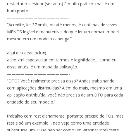
restartar o servidor (se tanto) é muito prático. mas é um
bom ponto.
——————————————-
“Acredite, ler 37 xml’s, ou até menos, é centenas de vezes
MENOS legível e manutenível do que ler um domain model,
mesmo em um modelo capenga.”
aqui deu deadlock =)
acho xml espetacular em termos e legibilidade… como eu
disse antes, é um mapa da aplicação.
——————————————-
“DTO? Você realmente precisa disso? Andas trabalhando
com aplicações distribuídas? Além do mais, mesmo em uma
aplicação distribuída, você não precisa de um DTO para cada
entidade do seu modelo.”
trabalho com rest diariamente, portanto preciso de TOs. mas
rest é só um exemplo… não vejo como uma entidade
substituiria um TO (a não ser como um wrapper inteligente