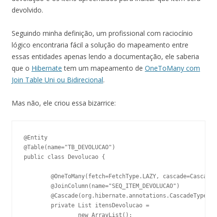
devolvido.
Seguindo minha definição, um profissional com raciocínio
lógico encontraria fácil a solução do mapeamento entre
essas entidades apenas lendo a documentação, ele saberia
que o
Hibernate
tem um mapeamento de
OneToMany com
Join Table Uni ou Bidirecional
.
Mas não, ele criou essa bizarrice:
@Entity

@Table(name="TB_DEVOLUCAO")

public class Devolucao {

	@OneToMany(fetch=FetchType.LAZY, cascade=CascadeType.ALL)

	@JoinColumn(name="SEQ_ITEM_DEVOLUCAO")

	@Cascade(org.hibernate.annotations.CascadeType.DELETE_ORPHAN)

	private List itensDevolucao = 

		new ArrayList();
