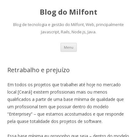
Blog do Milfont
Blog de tecnologia e gestão do Milfont, Web, principalmente
Javascript, Rails, Node.js, Java.
Skip
Menu
to
content
Retrabalho e prejuízo
Em todos os projetos que trabalhei até hoje no mercado
local [Ceará] existem profissionais mais ou menos
qualificados a partir de uma base mínima de qualidade que
um profissional tem que possuir dentro do modelo
“Enterprisey” – que estamos acostumados e que responde
pela quase totalidade dos projetos de software.
Essa base mínima eu proponho que seja – dentro do modelo