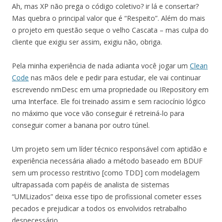
Ah, mas XP não prega o código coletivo? ir lá e consertar?
Mas quebra o principal valor que é “Respeito”. Além do mais
o projeto em questão seque o velho Cascata – mas culpa do
cliente que exigiu ser assim, exigiu não, obriga.
Pela minha experiência de nada adianta você jogar um
Clean
Code
nas mãos dele e pedir para estudar, ele vai continuar
escrevendo nmDesc em uma propriedade ou IRepository em
uma Interface. Ele foi treinado assim e sem raciocínio lógico
no máximo que voce vão conseguir é retreiná-lo para
conseguir comer a banana por outro túnel.
Um projeto sem um líder técnico responsável com aptidão e
experiência necessária aliado a método baseado em BDUF
sem um processo restritivo [como TDD] com modelagem
ultrapassada com papéis de analista de sistemas
“UMLizados” deixa esse tipo de profissional cometer esses
pecados e prejudicar a todos os envolvidos retrabalho
desnecessário.