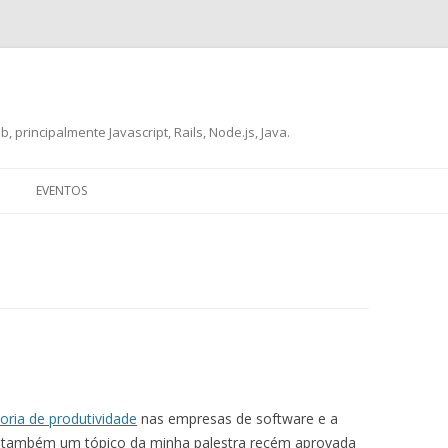
, principalmente Javascript, Rails, Node.js, Java.
Skip
to
EVENTOS
content
eoria de produtividade
nas empresas de software e a
 é também um tópico da minha palestra recém aprovada