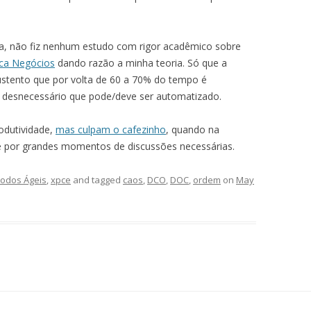
ca, não fiz nenhum estudo com rigor acadêmico sobre
oca Negócios
dando razão a minha teoria. Só que a
ustento que por volta de 60 a 70% do tempo é
e desnecessário que pode/deve ser automatizado.
dutividade,
mas culpam o cafezinho
, quando na
e por grandes momentos de discussões necessárias.
odos Ágeis
,
xpce
and tagged
caos
,
DCO
,
DOC
,
ordem
on
May