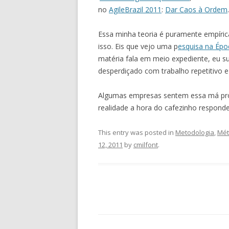
no
AgileBrazil 2011
:
Dar Caos à Ordem
.
Essa minha teoria é puramente empíri
isso. Eis que vejo uma p
esquisa na Ép
matéria fala em meio expediente, eu s
desperdiçado com trabalho repetitivo 
Algumas empresas sentem essa má pro
realidade a hora do cafezinho respond
This entry was posted in
Metodologia
,
Mét
12, 2011
by
cmilfont
.