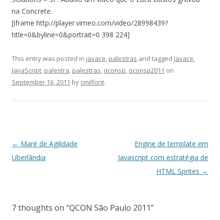
na Concrete.
[iframe http://player.vimeo.com/video/28998439?
title=0&byline=0&portrait=0 398 224]
This entry was posted in
javace
,
palestras
and tagged
javace
,
JavaScript
,
palestra
,
palestras
,
qconsp
,
qconsp2011
on
September 16, 2011
by
cmilfont
.
Post
←
Maré de Agilidade
Engine de template em
navigation
Uberlândia
Javascript com estratégia de
HTML Sprites
→
7 thoughts on “
QCON São Paulo 2011
”