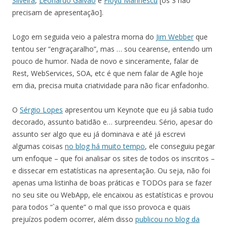
Silveira
,
Leonardo Galvão
e
Floyd Marinescu
[os 3 não
precisam de apresentação].
Logo em seguida veio a palestra morna do
Jim Webber
que
tentou ser “engraçaralho”, mas … sou cearense, entendo um
pouco de humor. Nada de novo e sinceramente, falar de
Rest, WebServices, SOA, etc é que nem falar de Agile hoje
em dia, precisa muita criatividade para não ficar enfadonho.
O
Sérgio Lopes
apresentou um Keynote que eu já sabia tudo
decorado, assunto batidão e… surpreendeu. Sério, apesar do
assunto ser algo que eu já dominava e até já escrevi
algumas coisas
no blog há muito tempo
, ele conseguiu pegar
um enfoque – que foi analisar os sites de todos os inscritos –
e dissecar em estatísticas na apresentação. Ou seja, não foi
apenas uma listinha de boas práticas e TODOs para se fazer
no seu site ou WebApp, ele encaixou as estatísticas e provou
para todos “`a quente” o mal que isso provoca e quais
prejuízos podem ocorrer, além disso
publicou no blog da