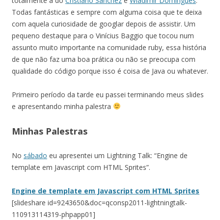
totalmente a do
Cristiano Sanchez
e
Wladimir Domingues
.
Todas fantásticas e sempre com alguma coisa que te deixa
com aquela curiosidade de googlar depois de assistir. Um
pequeno destaque para o Vinícius Baggio que tocou num
assunto muito importante na comunidade ruby, essa história
de que não faz uma boa prática ou não se preocupa com
qualidade do código porque isso é coisa de Java ou whatever.
Primeiro período da tarde eu passei terminando meus slides
e apresentando minha palestra
Minhas Palestras
No
sábado
eu apresentei um Lightning Talk: “Engine de
template em Javascript com HTML Sprites”.
Engine de template em Javascript com HTML Sprites
[slideshare id=9243650&doc=qconsp2011-lightningtalk-
110913114319-phpapp01]